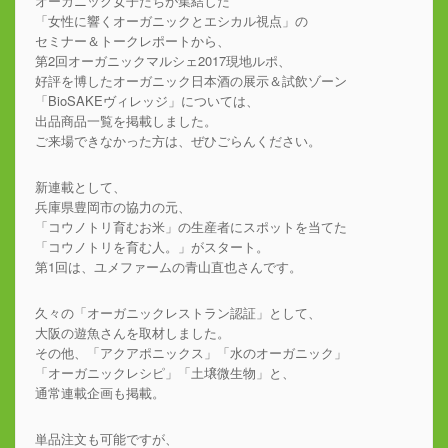
オーガニック女子たちが集結した
「女性に響くオーガニックとエシカル視点」の
セミナー＆トークレポートから、
第2回オーガニックマルシェ2017現地ルポ、
好評を博したオーガニック日本酒の展示＆試飲ゾーン
「BioSAKEヴィレッジ」については、
出品商品一覧を掲載しました。
ご来場できなかった方は、ぜひごらんください。
新連載として、
兵庫県豊岡市の協力の元、
「コウノトリ育むお米」の生産者にスポットを当てた
「コウノトリを育む人。」がスタート。
第1回は、ユメファームの青山直也さんです。
久々の「オーガニックレストラン認証」として、
大阪の遊魚さんを取材しました。
その他、「アクアポニックス」「水のオーガニック」
「オーガニックレシピ」「土壌微生物」と、
通常連載企画も掲載。
単品注文も可能ですが、