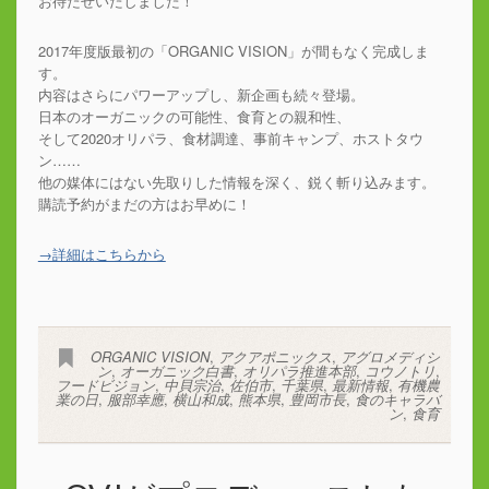
お待たせいたしました！
2017年度版最初の「ORGANIC VISION」が間もなく完成しま
す。
内容はさらにパワーアップし、新企画も続々登場。
日本のオーガニックの可能性、食育との親和性、
そして2020オリパラ、食材調達、事前キャンプ、ホストタウ
ン……
他の媒体にはない先取りした情報を深く、鋭く斬り込みます。
購読予約がまだの方はお早めに！
→詳細はこちらから
ORGANIC VISION
,
アクアポニックス
,
アグロメディシ
ン
,
オーガニック白書
,
オリパラ推進本部
,
コウノトリ
,
フードビジョン
,
中貝宗治
,
佐伯市
,
千葉県
,
最新情報
,
有機農
業の日
,
服部幸應
,
横山和成
,
熊本県
,
豊岡市長
,
食のキャラバ
ン
,
食育