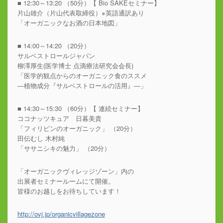
■ 12:30～13:20 （50分）【 Bio SAKEセミナー】
片山雄介（片山代表取締役）※英語通訳あり
「オーガニックなお酒の日本地図」
■ 14:00～14:20 （20分）
サルベストロールジャパン
柳澤厚生(医学博士 点滴療法研究会会長)
「医学的観点からのオーガニック食のススメ
―植物成分『サルベストロールの活用』―」
■ 14:30～15:30 （60分）【 連続セミナー】
ココナッツキュア 日暮美貴
「フィリピンのオーガニック」 （20分）
田伝むし 木村純
「ササニシキの魅力」 （20分）
「オーガニックヴィレッジゾーン」内の
出展者セミナールームにて開催。
皆様のお越しをお待ちしています！
http://ovj.jp/organicvillagezone