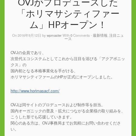
OVJがプロデュースした
「ホリマサシティファー
ム」HPオープン！
On 2016年9月12日 by
wpmaster
With
0
Comments -
最新情報
,
注目ニュ
ース
OVJの会員であり、
次世代エコシステムとしてこれから注目を浴びる「アクアポニッ
クス」の
国内初となる本格事業化を手がける、
ホリマサシティファームのHPが正式にオープンしました。
http://www.horimasacf.com/
OVJは同サイトのプロデュースおよび制作等を担当。
国内オーガニックの普及・拡大につながる企業様の取り組みを、
こうした形でも応援していきます。
関心のある方は、OVJ事務局までお気軽にお問い合わせくださ
い。