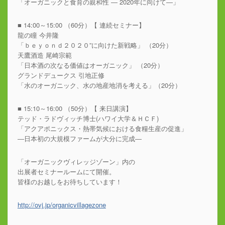
「オーガニックと食育の親和性 ― 2020年に向けて―」
■ 14:00～15:00 （60分）【 連続セミナー】
龍の瞳 今井隆
「ｂｅｙｏｎｄ２０２０”に向けた新戦略」 （20分）
天鷹酒造 尾崎宗範
「日本酒の次なる価値はオーガニック」 （20分）
グランドデュークス 引地正修
「水のオーガニック、水の地産地消を考える」（20分）
■ 15:10～16:00 （50分）【 来日講演】
テッド・ラドヴィッチ博士(ハワイ大学＆ＨＣＦ)
「アクアポニックス・熱帯気候における食糧生産の促進」
―日本初の大規模ファームが大分に完成―
「オーガニックヴィレッジゾーン」内の
出展者セミナールームにて開催。
皆様のお越しをお待ちしています！
http://ovj.jp/organicvillagezone