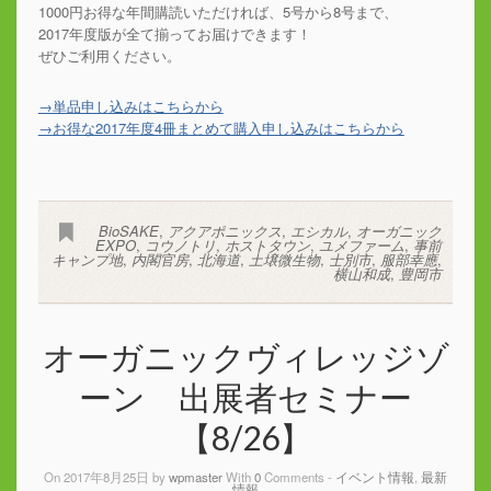
1000円お得な年間購読いただければ、5号から8号まで、
2017年度版が全て揃ってお届けできます！
ぜひご利用ください。
→単品申し込みはこちらから
→お得な2017年度4冊まとめて購入申し込みはこちらから
BioSAKE
,
アクアポニックス
,
エシカル
,
オーガニック
EXPO
,
コウノトリ
,
ホストタウン
,
ユメファーム
,
事前
キャンプ地
,
内閣官房
,
北海道
,
土壌微生物
,
士別市
,
服部幸應
,
横山和成
,
豊岡市
オーガニックヴィレッジゾ
ーン 出展者セミナー
【8/26】
On 2017年8月25日 by
wpmaster
With
0
Comments -
イベント情報
,
最新
情報