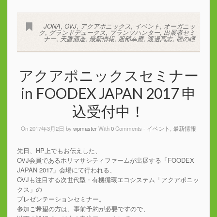
JONA
,
OVJ
,
アクアポニックス
,
イベント
,
オーガニッ
ク
,
グランドデュークス
,
プランツハンター
,
出展者セミ
ナー
,
天鷹酒造
,
最新情報
,
服部幸應
,
渡邊高志
,
龍の瞳
アクアポニックスセミナー
in FOODEX JAPAN 2017 申
込受付中！
On 2017年3月2日 by
wpmaster
With
0
Comments -
イベント
,
最新情報
先日、HP上でもお伝えした、
OVJ会員であるホリマサシティファームが出展する「FOODEX
JAPAN 2017」会場にて行われる、
OVJも注目する次世代型・有機循環エコシステム「アクアポニッ
クス」の
プレゼンテーションセミナー。
参加ご希望の方は、事前予約が必要ですので、