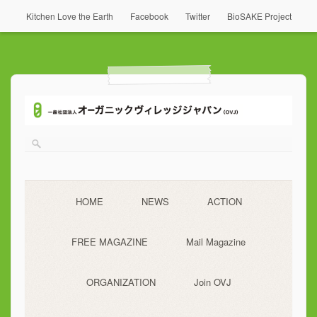
Kitchen Love the Earth
Facebook
Twitter
BioSAKE Project
HOME
NEWS
ACTION
FREE MAGAZINE
Mail Magazine
ORGANIZATION
Join OVJ