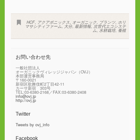
HCF
,
アクアポニックス
,
オーガニック
,
プランツ
,
ホリ
マサシティファーム
,
大分
,
最新情報
,
次世代エコシステ
ム
,
水耕栽培
,
養殖
お問い合わせ先
一般社団法人
オーガニックヴィレッジジャパン（OVJ）
本部運営事務局
〒160-0021
新宿区歌舞伎町2丁目42-11
カーサ新宿 303号
TEL:03-6380-2168／FAX:03-6380-2408
info@ovj.jp
http://ovj.jp
Twitter
Tweets by ovj_info
Facebook