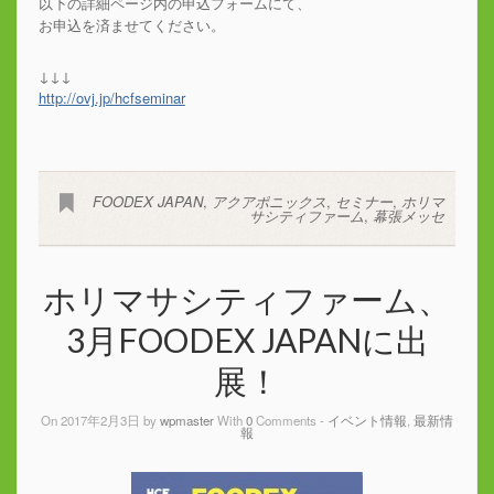
以下の詳細ページ内の申込フォームにて、
お申込を済ませてください。
↓↓↓
http://ovj.jp/hcfseminar
FOODEX JAPAN
,
アクアポニックス
,
セミナー
,
ホリマ
サシティファーム
,
幕張メッセ
ホリマサシティファーム、
3月FOODEX JAPANに出
展！
On 2017年2月3日 by
wpmaster
With
0
Comments -
イベント情報
,
最新情
報