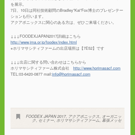
を展示。
7日、10日は同社技術顧問のBradley”Kai”Fox博士のプレゼンテー
ションも行います。
アクアポニックスに関心のある方は、ぜひご来場ください。
↓↓↓FOODEXJAPAN2017詳細はこちら
http://www.jma.or.jp/foodex/index.html
※ホリマサシティファームの出店場所は【7E52】です
↓↓↓出店に関する問い合わせはこちらから
ホリマサシティファーム株式会社
http://www.horimasacf.com
TEL:03-6420-0877 mail:
info@horimasacf.com
FOODEX JAPAN 2017
,
アクアポニックス
,
オーガニッ
ク
,
セミナー
,
ホリマサシティファーム
,
幕張メッセ