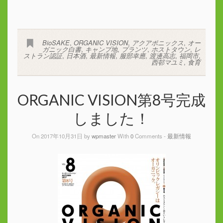
BioSAKE
,
ORGANIC VISION
,
アクアポニックス
,
オー
ガニック白書
,
キャンプ地
,
プランツ
,
ホストタウン
,
レ
ストラン認証
,
日本酒
,
最新情報
,
服部幸應
,
渡邊高志
,
福岡市
,
西邨マユミ
,
食育
ORGANIC VISION第8号完成
しました！
On 2017年10月31日 by
wpmaster
With
0
Comments -
最新情報