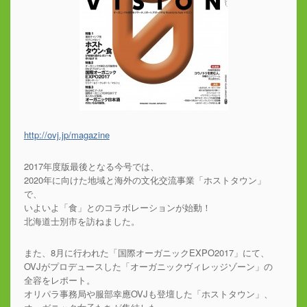
http://ovj.jp/
magazine
2017年度版最後となる今号では、
2020年に向けた地域と海外の文化交流事業「ホストタウン」
で、
いよいよ「食」とのコラボレーションが始動！
北海道士別市を訪ねました。
また、8月に行われた「国際オーガニックEXPO2017」にて、
OVJがプロデュースした「オーガニックヴィレッジゾーン」の
全容をレポート。
オリパラ事務局や服部幸應OVJも登壇した「ホストタウン」、