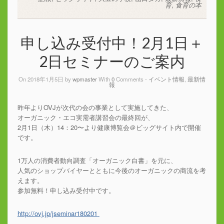
育
,
食育の本
申し込み受付中！2月1日＋
2日セミナーのご案内
On 2018年1月5日 by
wpmaster
With
0
Comments -
イベント情報
,
最新情
報
昨年よりOVJが次代の会の事業として実施してきた、
オーガニック・エコ実需者講習会の最終回が、
2月1日（木）14：20〜より健康博覧会＠ビッグサイト内で開催
です。
1万人の消費者動向調査「オーガニック白書」を元に、
人気のショップバイヤーとともに今後のオーガニックの商流を考
えます。
参加無料！申し込み受付中です。
http://
ovj.jp/jseminar180201