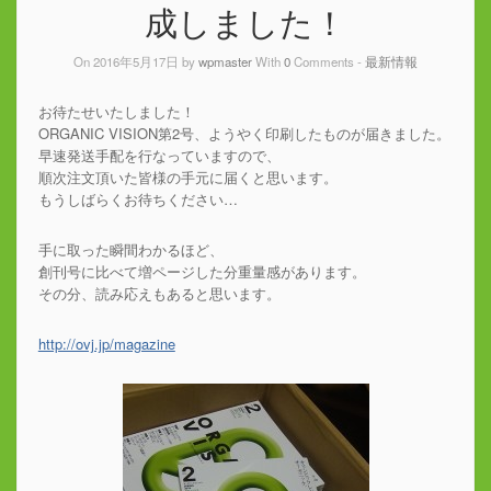
成しました！
On 2016年5月17日 by
wpmaster
With
0
Comments -
最新情報
お待たせいたしました！
ORGANIC VISION第2号、ようやく印刷したものが届きました。
早速発送手配を行なっていますので、
順次注文頂いた皆様の手元に届くと思います。
もうしばらくお待ちください…
手に取った瞬間わかるほど、
創刊号に比べて増ページした分重量感があります。
その分、読み応えもあると思います。
http://ovj.jp/magazine