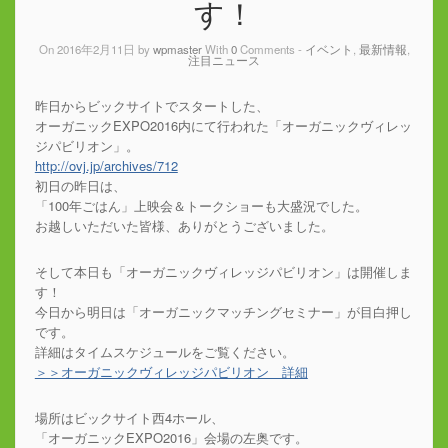
す！
On 2016年2月11日 by
wpmaster
With
0
Comments -
イベント
,
最新情報
,
注目ニュース
昨日からビックサイトでスタートした、
オーガニックEXPO2016内にて行われた「オーガニックヴィレッ
ジパビリオン」。
http://ovj.jp/archives/712
初日の昨日は、
「100年ごはん」上映会＆トークショーも大盛況でした。
お越しいただいた皆様、ありがとうございました。
そして本日も「オーガニックヴィレッジパビリオン」は開催しま
す！
今日から明日は「オーガニックマッチングセミナー」が目白押し
です。
詳細はタイムスケジュールをご覧ください。
＞＞オーガニックヴィレッジパビリオン 詳細
場所はビックサイト西4ホール、
「オーガニックEXPO2016」会場の左奥です。