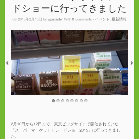
ドショーに行ってきました
On 2015年2月13日 by
wpmaster
With
0
Comments -
イベント
,
最新情報
2月10日から12日まで、東京ビッグサイトで開催されていた
「スーパーマーケットトレードショー2015」に行ってきまし
た。