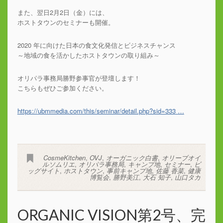
また、翌日2月2日（金）には、
ホストタウンのセミナーも開催。
2020 年に向けた日本の食文化発信とビジネスチャンス
～地域の食を活かしたホストタウンの取り組み～
オリパラ事務局勝野参事官が登壇します！
こちらもぜひご参加ください。
https://
ubmmedia.com/this/seminar/d
etail.php?sid=333
…
CosmeKitchen
,
OVJ
,
オーガニック白書
,
オリーブオイ
ルソムリエ
,
オリパラ事務局
,
キャンプ地
,
セミナー
,
ビ
ッグサイト
,
ホストタウン
,
事前キャンプ地
,
佐藤 香菜
,
健康
博覧会
,
勝野美江
,
大石 知子
,
山口タカ
ORGANIC VISION第2号、完