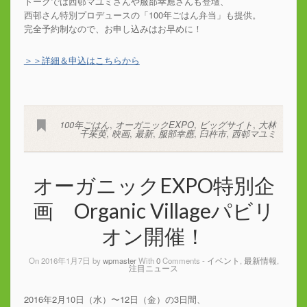
トークでは西邨マユミさんや服部幸應さんも登壇、
西邨さん特別プロデュースの「100年ごはん弁当」も提供。
完全予約制なので、お申し込みはお早めに！
＞＞詳細＆申込はこちらから
100年ごはん
,
オーガニックEXPO
,
ビッグサイト
,
大林
千茱萸
,
映画
,
最新
,
服部幸應
,
臼杵市
,
西邨マユミ
オーガニックEXPO特別企
画 Organic Villageパビリ
オン開催！
On 2016年1月7日 by
wpmaster
With
0
Comments -
イベント
,
最新情報
,
注目ニュース
2016年2月10日（水）〜12日（金）の3日間、