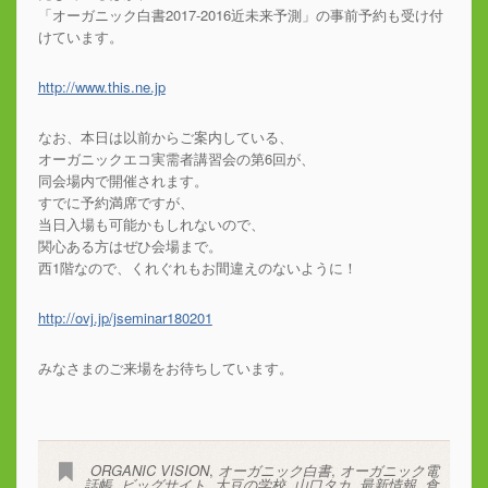
「オーガニック白書2017-2016近未来予測」の事前予約も受け付
けています。
http://www.this.ne.jp
なお、本日は以前からご案内している、
オーガニックエコ実需者講習会の第6回が、
同会場内で開催されます。
すでに予約満席ですが、
当日入場も可能かもしれないので、
関心ある方はぜひ会場まで。
西1階なので、くれぐれもお間違えのないように！
http://ovj.jp/jseminar180201
みなさまのご来場をお待ちしています。
ORGANIC VISION
,
オーガニック白書
,
オーガニック電
話帳
,
ビッグサイト
,
大豆の学校
,
山口タカ
,
最新情報
,
食