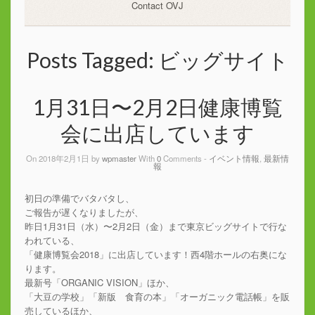
Contact OVJ
Posts Tagged:
ビッグサイト
1月31日〜2月2日健康博覧
会に出店しています
On 2018年2月1日 by
wpmaster
With
0
Comments -
イベント情報
,
最新情
報
初日の準備でバタバタし、
ご報告が遅くなりましたが、
昨日1月31日（水）〜2月2日（金）まで東京ビッグサイトで行な
われている、
「健康博覧会2018」に出店しています！西4階ホールの右奥にな
ります。
最新号「ORGANIC VISION」ほか、
「大豆の学校」「新版 食育の本」「オーガニック電話帳」を販
売しているほか、