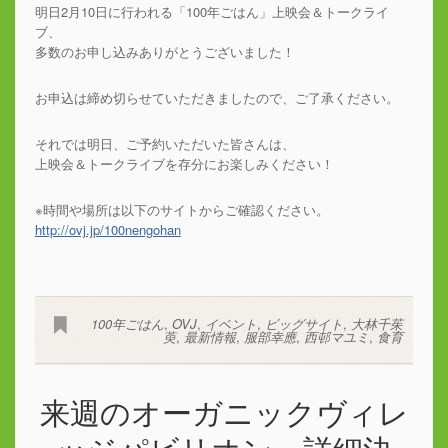
明日2月10日に行われる「100年ごはん」上映会＆トークライ
ブ、
多数のお申し込みありがとうございました！
お申込は締め切らせていただきましたので、ご了承ください。
それでは明日、ご予約いただいた皆さんは、
上映会＆トークライブを存分にお楽しみください！
※時間や場所は以下のサイトからご確認ください。
http://ovj.jp/100nengohan
100年ごはん
,
OVJ
,
イベント
,
ビッグサイト
,
大林千茱
萸
,
最新情報
,
服部幸應
,
西邨マユミ
,
食育
来週のオーガニックヴィレ