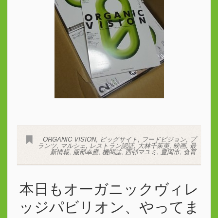
ORGANIC VISION
,
ビッグサイト
,
フードビジョン
,
プ
ランツ
,
マルシェ
,
レストラン認証
,
大林千茱萸
,
映画
,
最
新情報
,
服部幸應
,
機関誌
,
西邨マユミ
,
豊岡市
,
食育
本日もオーガニックヴィレ
ッジパビリオン、やってま