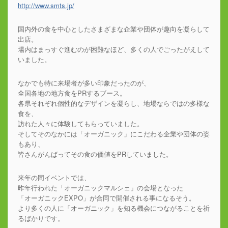
http://www.smts.jp/
国内外の食を中心としたさまざまな企業や団体が趣向を凝らして
出店。
場内はまっすぐ進むのが困難なほど、多くの人でごったがえして
いました。
なかでも特に来場者が多い印象だったのが、
全国各地の地方食をPRするブース。
各県それぞれ個性的なデザインを凝らし、地場ならではの多様な
食を、
訪れた人々に体験してもらっていました。
そしてそのなかには「オーガニック」にこだわる企業や団体の姿
もあり、
皆さんがんばってその食の価値をPRしていました。
来年の同イベントでは、
昨年行われた「オーガニックマルシェ」の会場となった
「オーガニックEXPO」が合同で開催される事になるそう。
より多くの人に「オーガニック」を知る機会につながることを祈
るばかりです。