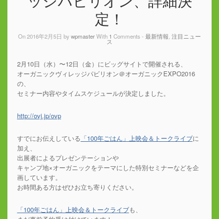
ッジパビリオン、詳細決
定！
On 2016年2月5日 by
wpmaster
With
1
Comments -
最新情報
,
注目ニュー
ス
2月10日（水）〜12日（金）にビッグサイトで開催される、
オーガニックヴィレッジパビリオン＠オーガニックEXPO2016
の、
セミナー内容やタイムスケジュールが決定しました。
http://ovj.jp/ovp
すでにお伝えしている
「100年ごはん」上映会＆トークライブ
に
加え、
出展者によるプレゼンテーションや
キャンプ地×オーガニックをテーマにした特別セミナーなどを企
画しています。
お時間ある方はぜひお立ち寄りください。
「100年ごはん」上映会＆トークライブ
も、