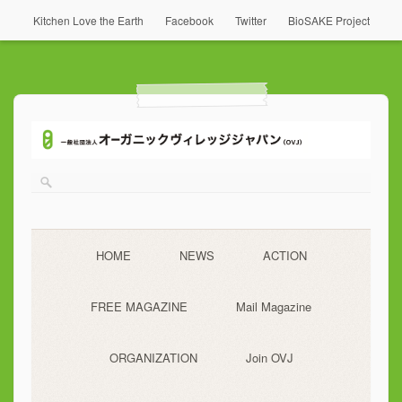
Kitchen Love the Earth
Facebook
Twitter
BioSAKE Project
HOME
NEWS
ACTION
FREE MAGAZINE
Mail Magazine
ORGANIZATION
Join OVJ