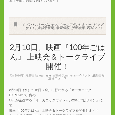
まだ事前予約受け付けています！
イベント
,
オーガニック
,
キャンプ地
,
セミナー
,
ビッグ
サイト
,
大林千茱萸
,
最新情報
,
服部幸應
,
西邨マユミ
2月10日、映画『100年ごは
ん』 上映会＆トークライブ
開催！
On 2016年1月25日 by
wpmaster
With
0
Comments -
イベント
,
最新情報
,
注目ニュース
2月10日（水）〜12日（金）に行われる「オーガニック
EXPO2016」内の
OVJが企画する「オーガニックヴィレッジ2016パビリオン」に
て、
映画『100年ごはん』 上映会＆トークライブを開催します！