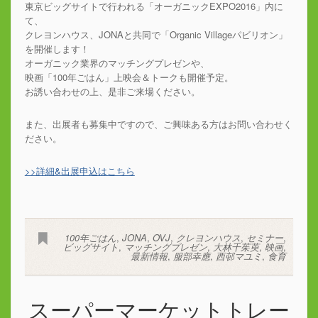
東京ビッグサイトで行われる「オーガニックEXPO2016」内に
て、
クレヨンハウス、JONAと共同で「Organic Villageパビリオン」
を開催します！
オーガニック業界のマッチングプレゼンや、
映画「100年ごはん」上映会＆トークも開催予定。
お誘い合わせの上、是非ご来場ください。
また、出展者も募集中ですので、ご興味ある方はお問い合わせく
ださい。
>>詳細&出展申込はこちら
100年ごはん
,
JONA
,
OVJ
,
クレヨンハウス
,
セミナー
,
ビッグサイト
,
マッチングプレゼン
,
大林千茱萸
,
映画
,
最新情報
,
服部幸應
,
西邨マユミ
,
食育
スーパーマーケットトレー