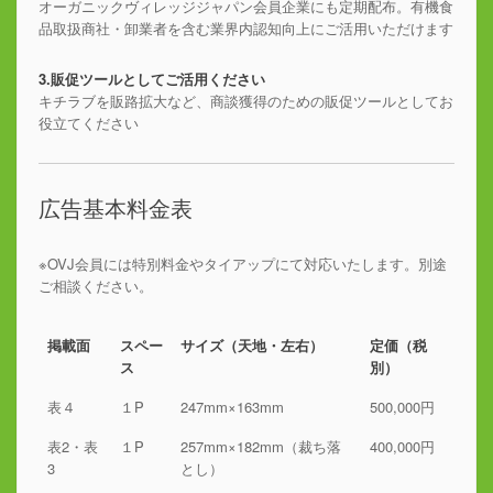
オーガニックヴィレッジジャパン会員企業にも定期配布。有機食
品取扱商社・卸業者を含む業界内認知向上にご活用いただけます
3.販促ツールとしてご活用ください
キチラブを販路拡大など、商談獲得のための販促ツールとしてお
役立てください
広告基本料金表
※OVJ会員には特別料金やタイアップにて対応いたします。別途
ご相談ください。
掲載面
スペー
サイズ（天地・左右）
定価（税
ス
別）
表４
１P
247mm×163mm
500,000円
表2・表
１P
257mm×182mm（裁ち落
400,000円
3
とし）