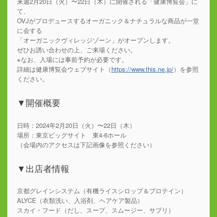
来週2月20日（火）〜22日（木）に開催される「健康博覧会」に
て、
OVJがプロデュースするオーガニック＆ナチュラルな商品が一堂
に会する
「オーガニックヴィレッジゾーン」がオープンします。
ぜひお誘い合わせの上、ご来場ください。
※なお、入場には事前予約が必要です。
詳細は健康博覧会ウェブサイト（
https://www.this.ne.jp/
）を参照
ください。
▼開催概要
日時：2024年2月20日（火）〜22日（木）
場所：東京ビッグサイト 東4-6ホール
（会場内のアクセスは下記画像を参照ください）
▼出店者情報
京都グレインシステム（有機ライスシロップ＆プロテイン）
ALYCE（衣類洗い、入浴剤、ヘアケア製品）
スカイ・フード（だし、スープ、スムージー、サプリ）