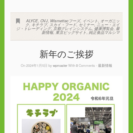
ALYCE
,
OVJ
,
Wismettacフーズ
,
イベント
,
オーガニッ
ク
,
キチラブ
,
スカイ・フード
,
セミナー
,
ニュー・エイ
ジ・トレーディング
,
京都グレインシステム
,
健康博覧会
,
最
新情報
,
東京ビッグサイト
,
純正食品マルシマ
新年のご挨拶
On 2024年1月5日 by
wpmaster
With
0
Comments -
最新情報