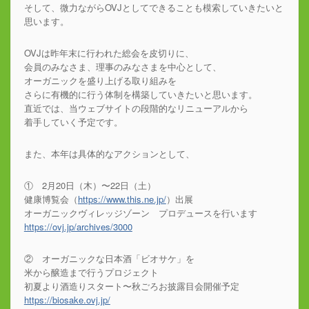
そして、微力ながらOVJとしてできることも模索していきたいと
思います。
OVJは昨年末に行われた総会を皮切りに、
会員のみなさま、理事のみなさまを中心として、
オーガニックを盛り上げる取り組みを
さらに有機的に行う体制を構築していきたいと思います。
直近では、当ウェブサイトの段階的なリニューアルから
着手していく予定です。
また、本年は具体的なアクションとして、
① 2月20日（木）〜22日（土）
健康博覧会（
https://www.this.ne.jp/
）出展
オーガニックヴィレッジゾーン プロデュースを行います
https://ovj.jp/archives/3000
② オーガニックな日本酒「ビオサケ」を
米から醸造まで行うプロジェクト
初夏より酒造りスタート〜秋ごろお披露目会開催予定
https://biosake.ovj.jp/