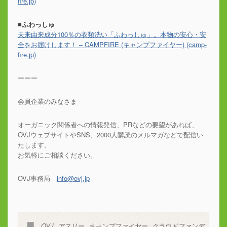
fire.jp)
■ふわっしゅ
天来由来成分100％の衣類洗い「ふわっしゅ」。本物の安心・安
全をお届けします！ – CAMPFIRE (キャンプファイヤー) (camp-
fire.jp)
ーーー
会員企業のみなさま
オーガニック関係者への情報発信、PRなどの要望があれば、
OVJウェブサイトやSNS、2000人購読のメルマガなどで配信い
たします。
お気軽にご相談ください。
OVJ事務局
info@ovj.jp
OVJ
,
アスリー
,
キャンプファイヤー
,
クラウドファンデ