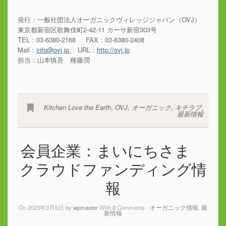
発行：一般社団法人オーガニックヴィレッジジャパン（OVJ）
東京都新宿区歌舞伎町2-42-11 カーサ新宿303号
TEL：03-6380-2168 FAX：03-6380-2408
Mail：
info@ovj.jp
URL：
http://ovj.jp
担当：山本慎吾 種藤潤
Kitchen Love the Earth
,
OVJ
,
オーガニック
,
キチラブ
,
最新情報
会員企業：まいにちさま
クラウドファンディング情
報
On 2023年3月6日 by
wpmaster
With
0
Comments -
オーガニック情報
,
最
新情報