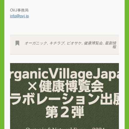
OVJ事務局
info@ovj.jp
オーガニック
,
キチラブ
,
ビオサケ
,
健康博覧会
,
最新情
報