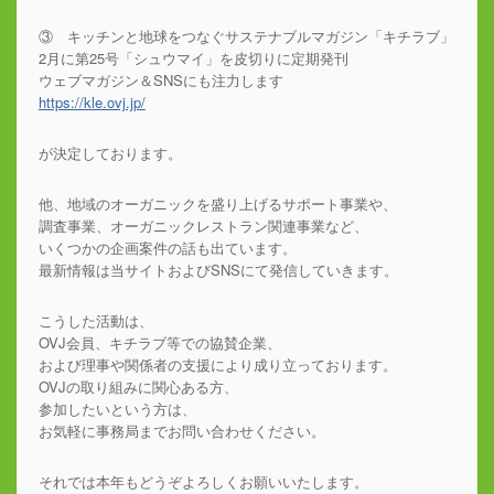
③ キッチンと地球をつなぐサステナブルマガジン「キチラブ」
2月に第25号「シュウマイ」を皮切りに定期発刊
ウェブマガジン＆SNSにも注力します
https://kle.ovj.jp/
が決定しております。
他、地域のオーガニックを盛り上げるサポート事業や、
調査事業、オーガニックレストラン関連事業など、
いくつかの企画案件の話も出ています。
最新情報は当サイトおよびSNSにて発信していきます。
こうした活動は、
OVJ会員、キチラブ等での協賛企業、
および理事や関係者の支援により成り立っております。
OVJの取り組みに関心ある方、
参加したいという方は、
お気軽に事務局までお問い合わせください。
それでは本年もどうぞよろしくお願いいたします。