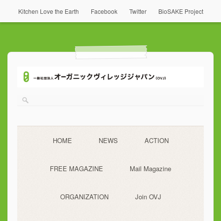
Kitchen Love the Earth
Facebook
Twitter
BioSAKE Project
HOME
NEWS
ACTION
FREE MAGAZINE
Mail Magazine
ORGANIZATION
Join OVJ