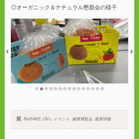
◎オーガニック＆ナチュラル懇親会の様子
BioSAKE
,
OVJ
,
イベント
,
健康博覧会
,
最新情報