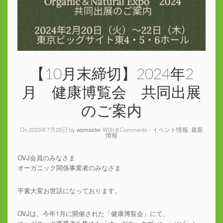
【10月末締切】2024年2
月 健康博覧会 共同出展
のご案内
On 2023年7月25日 by
wpmaster
With
0
Comments -
イベント情報
,
最新
情報
OVJ会員のみなさま
オーガニック関係事業者のみなさま
平素大変お世話になっております。
OVJは、今年1月に開催された「健康博覧会」にて、