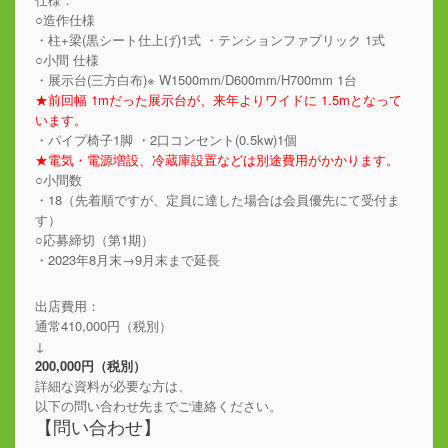
○造作仕様
・柱+梁(黒シート仕上げ)1式 ・テンションファブリック 1式
○小間 仕様
・展示台(三方白布)※ W1500mm/D600mm/H700mm 1台
★前回幅 1mだった展示台が、来年よりワイドに 1.5mとなって
います。
・パイプ椅子1脚 ・2口コンセント(0.5kw)1個
★電気・電源増設、冷蔵庫設置などは別途費用がかかります。
○小間数
・18（先着順ですが、定員に達した場合は会員優先にて受付ま
す）
○応募締切（第1期）
・2023年8月末→9月末まで延長
出店費用：
通常410,000円（税別）
↓
200,000円（税別）
詳細な資料が必要な方は、
以下の問い合わせ先までご連絡ください。
【問い合わせ】