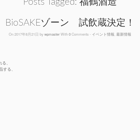
Posts Tagged:
福鶴酒造
BioSAKEゾーン 試飲蔵決定！
On 2017年8月21日 by
wpmaster
With
0
Comments -
イベント情報
,
最新情報
れる、
出品する、