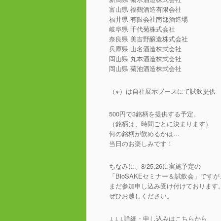
富山県 福鶴酒造有限会社
福井県 有限会社南部酒造場
岐阜県 千代菊株式会社
奈良県 美吉野醸造株式会社
兵庫県 山名酒造株式会社
岡山県 丸本酒造株式会社
岡山県 菊池酒造株式会社
（※）は自社展示ブースにて試飲提供
500円で3銘柄を提供する予定。
（銘柄は、時間ごとに決まります）
何の銘柄が飲めるかは…
当日のお楽しみです！
ちなみに、8/25,26に実施予定の
「BioSAKEセミナー＆試飲会」ですが
まだ参加申し込み受け付けております
ぜひお越しください。
↓↓↓詳細・申し込みはこちらから