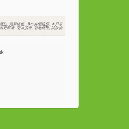
酒造
,
最新情報
,
月の井酒造店
,
木戸泉
吉野醸造
,
菊水酒造
,
菊池酒造
,
試飲会
ok