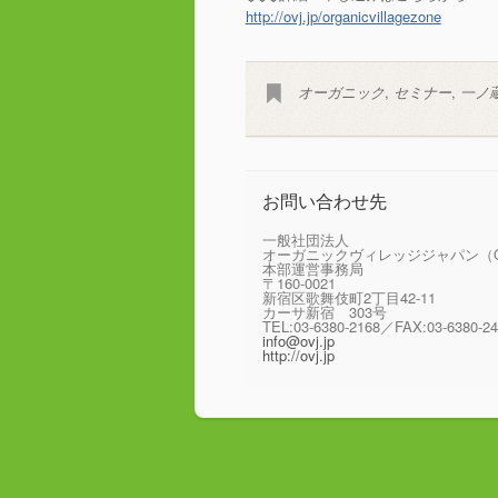
http://ovj.jp/organicvillagezone
オーガニック
,
セミナー
,
一ノ
お問い合わせ先
一般社団法人
オーガニックヴィレッジジャパン（O
本部運営事務局
〒160-0021
新宿区歌舞伎町2丁目42-11
カーサ新宿 303号
TEL:03-6380-2168／FAX:03-6380-2
info@ovj.jp
http://ovj.jp