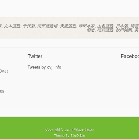
蔵
,
丸本酒造
,
千代菊
,
南部酒造場
,
天鷹酒造
,
寺田本家
,
山名酒造
,
日本酒
,
晴雲
酒造
,
福鶴酒造
,
秋田銘醸
,
美
Twitter
Facebo
Tweets by ovj_info
VJ）
408
Copyright Organic Village Japan
Theme By
SiteOrigin