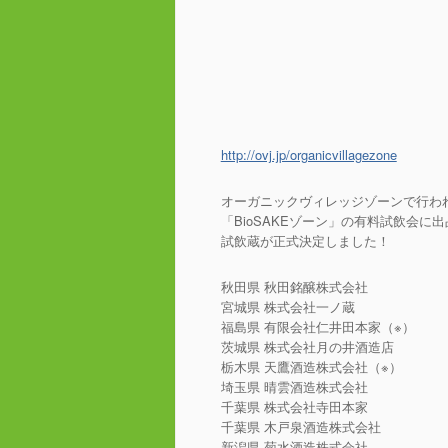
http://ovj.jp/organicvillagezone
オーガニックヴィレッジゾーンで行わ
「BioSAKEゾーン」の有料試飲会に
試飲蔵が正式決定しました！
秋田県 秋田銘醸株式会社
宮城県 株式会社一ノ蔵
福島県 有限会社仁井田本家（※）
茨城県 株式会社月の井酒造店
栃木県 天鷹酒造株式会社（※）
埼玉県 晴雲酒造株式会社
千葉県 株式会社寺田本家
千葉県 木戸泉酒造株式会社
新潟県 菊水酒造株式会社