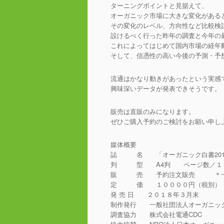
ターニングポイントと見据えて、
オーガニック市場に大きな変化がある
その変化のレベル、方向性など比較検討
設けるべく行った昨年の調査と今年の
これによってはじめて国内市場の経年
そして、信憑性の高い今後の予測・予
流通はかなり動きがあったという実感
興味深いデータが発表できそうです。
販売は直販のみになります。
ぜひご購入予約のご検討をお願い申し
媒体概要
誌 名 「オーガニック白書2017+
判 型 A4判 ページ数／１３
販 売 予約注文販売 ＊一部
定 価 １００００円（税別）
発 売 日 ２０１８年３月末
制作発行 一般社団法人オーガニッ
調査協力 株式会社電通CDC