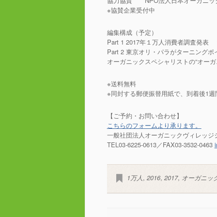
協力協賛 NPO法人日本オーガニック
※協賛企業受付中
編集構成（予定）
Part 1 2017年１万人消費者調査発表
Part 2 東京オリ・パラがターニング
オーガニックスペシャリストの“オーガ
※送料無料
※同封する郵便振替用紙で、到着後1
【ご予約・お問い合わせ】
こちらのフォームより承ります。
一般社団法人オーガニックヴィレッジジ
TEL03-6225-0613／FAX03-3532-0463
1万人
,
2016
,
2017
,
オーガニッ