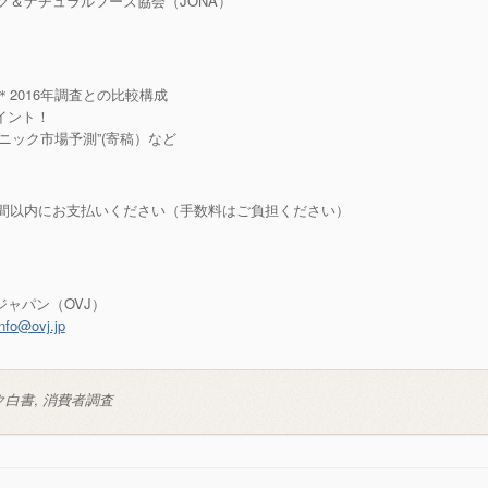
＆ナチュラルフーズ協会（JONA）
 ＊2016年調査との比較構成
ポイント！
ニック市場予測”(寄稿）など
週間以内にお支払いください（手数料はご負担ください）
ャパン（OVJ）
info@ovj.jp
ク白書
,
消費者調査