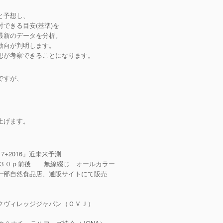
と予想し、
できる目安(基準)を
最新のデータを分析。
動向が判明します。
想が考察できることになります。
ですが、
上げます。
2016」近未来予測
０ｐ前後 無線綴じ オールカラー
自然食品店、通販サイトにて販売
クヴィレッジジャパン（ＯＶＪ）