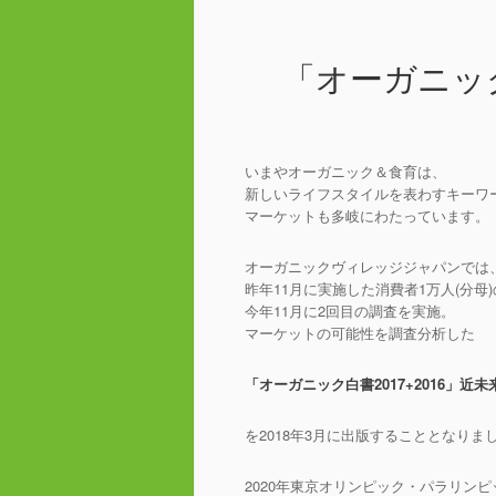
「オーガニック
いまやオーガニック＆食育は、
新しいライフスタイルを表わすキーワ
マーケットも多岐にわたっています。
オーガニックヴィレッジジャパンでは
昨年11月に実施した消費者1万人(分母
今年11月に2回目の調査を実施。
マーケットの可能性を調査分析した
「オーガニック白書2017
+2016
」近未
を2018年3月に出版することとなりま
2020年東京オリンピック・パラリンピ