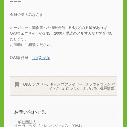
ーーー
会員企業のみなさま
オーガニック関係者への情報発信、PRなどの要望があれば、
OVJウェブサイトやSNS、2000人購読のメルマガなどで配信い
たします。
お気軽にご相談ください。
OVJ事務局
info@ovj.jp
OVJ
,
アスリー
,
キャンプファイヤー
,
クラウドファンデ
ィング
,
ふわっしゅ
,
まいにち
,
最新情報
お問い合わせ先
一般社団法人
オーガニックヴィレッジジャパン（OVJ）