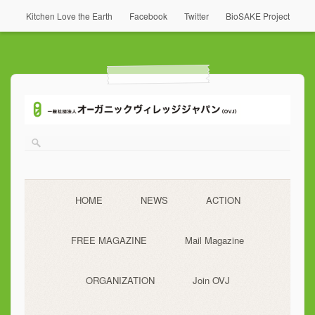
Kitchen Love the Earth
Facebook
Twitter
BioSAKE Project
HOME
NEWS
ACTION
FREE MAGAZINE
Mail Magazine
ORGANIZATION
Join OVJ