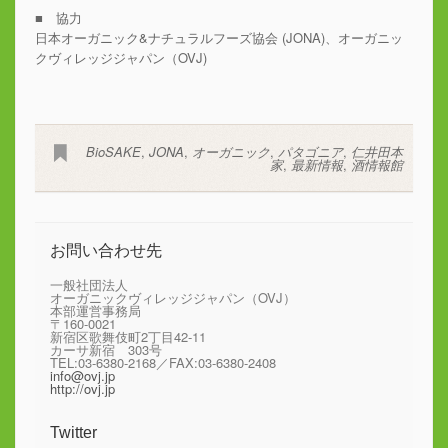
■ 協力
日本オーガニック&ナチュラルフーズ協会 (JONA)、オーガニッ
クヴィレッジジャパン（OVJ)
BioSAKE
,
JONA
,
オーガニック
,
パタゴニア
,
仁井田本
家
,
最新情報
,
酒情報館
お問い合わせ先
一般社団法人
オーガニックヴィレッジジャパン（OVJ）
本部運営事務局
〒160-0021
新宿区歌舞伎町2丁目42-11
カーサ新宿 303号
TEL:03-6380-2168／FAX:03-6380-2408
info@ovj.jp
http://ovj.jp
Twitter