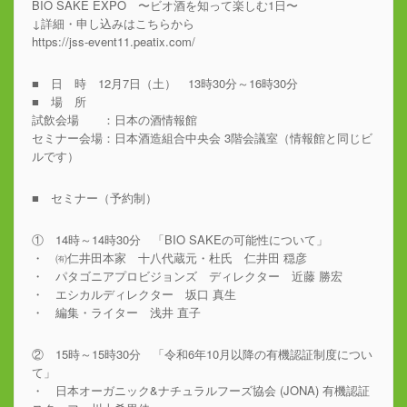
BIO SAKE EXPO 〜ビオ酒を知って楽しむ1日〜
↓詳細・申し込みはこちらから
https://jss-event11.peatix.com/
■ 日 時 12月7日（土） 13時30分～16時30分
■ 場 所
試飲会場 ：日本の酒情報館
セミナー会場：日本酒造組合中央会 3階会議室（情報館と同じビ
ルです）
■ セミナー（予約制）
① 14時～14時30分 「BIO SAKEの可能性について」
・ ㈲仁井田本家 十八代蔵元・杜氏 仁井田 穏彦
・ パタゴニアプロビジョンズ ディレクター 近藤 勝宏
・ エシカルディレクター 坂口 真生
・ 編集・ライター 浅井 直子
② 15時～15時30分 「令和6年10月以降の有機認証制度につい
て」
・ 日本オーガニック&ナチュラルフーズ協会 (JONA) 有機認証