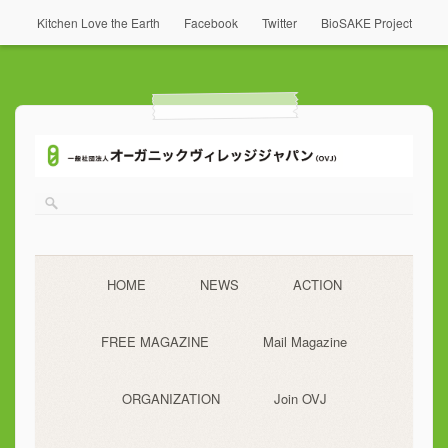
Kitchen Love the Earth
Facebook
Twitter
BioSAKE Project
HOME
NEWS
ACTION
FREE MAGAZINE
Mail Magazine
ORGANIZATION
Join OVJ