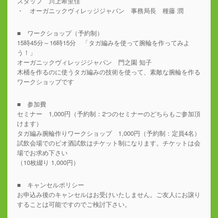
スタッフ 川上希里佳
・ オーガニックヴィレッジジャパン 事務局長 種藤 潤
■ ワークショップ（予約制）
15時45分～16時15分 「タガ編みを使って腕輪を作ってみよ
う！」
オーガニックヴィレッジジャパン 門之園 知子
木桶を作るのに使うタガ編みの技術を使って、素敵な腕輪を作る
ワークショップです
■ 参加費
セミナー 1,000円（予約制：2つのセミナーのどちらもご参加頂
けます）
タガ編み腕輪作りワークショップ 1,000円（予約制：定員4名）
試飲会場でのビオ酒試飲はチケット制になります。チケットは会
場でお求め下さい
（10枚綴り 1,000円）
■ キャンセルポリシー
お申込み後のキャンセルはお受けいたしません。ご友人にお譲り
することは可能ですのでご検討下さい。