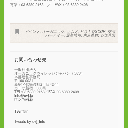
電話：03-6380-2168 ／ FAX：03-6380-2408
イベント
,
オーガニック
,
ノムノ
,
ビストロSCOP
,
交流
パーティー
,
最新情報
,
東京農村
,
赤坂見附
お問い合わせ先
一般社団法人
オーガニックヴィレッジジャパン（OVJ）
本部運営事務局
〒160-0021
新宿区歌舞伎町2丁目42-11
カーサ新宿 303号
TEL:03-6380-2168／FAX:03-6380-2408
info@ovj.jp
http://ovj.jp
Twitter
Tweets by ovj_info