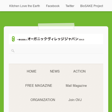
Kitchen Love the Earth
Facebook
Twitter
BioSAKE Project
HOME
NEWS
ACTION
FREE MAGAZINE
Mail Magazine
ORGANIZATION
Join OVJ