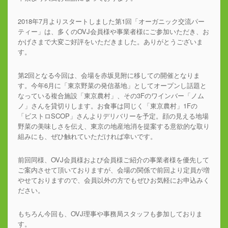
2018年7月よりスタートしました第1回「オーガニック交流パー
ティー」は、多くのOVJ会員様や事業者様にご参加いただき、お
かげさまで大変ご好評をいただきました。ありがとうございま
す。
第2回となる今回は、会場を赤坂見附に移しての開催となりま
す。今年6月に「東京野菜の発信基地」としてオープンし話題と
なっている複合施設「東京農村」、その3Fのワインバー「ノム
ノ」さんを貸切りします。お食事は同じく「東京農村」1Fの
「ビストロSCOP」さんよりデリバリーを予定。顔の見える地場
野菜の美味しさを伝え、東京の地産地消を提案する意欲的な取り
組みにも、ぜひ触れていただければ幸いです。
前回同様、OVJ会員様および会員様ご紹介の事業者様を優先して
ご案内させて頂いておりますが、会場の関係で前回より定員が増
やせておりますので、会員以外の方でもぜひお気軽にお申込みく
ださい。
もちろん今回も、OVJ理事や事務局スタッフも参加しておりま
す。