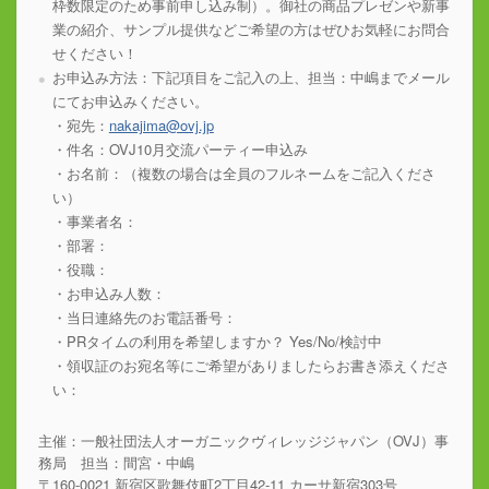
枠数限定のため事前申し込み制）。御社の商品プレゼンや新事
業の紹介、サンプル提供などご希望の方はぜひお気軽にお問合
せください！
お申込み方法：下記項目をご記入の上、担当：中嶋までメール
にてお申込みください。
・宛先：
nakajima@ovj.jp
・件名：OVJ10月交流パーティー申込み
・お名前：（複数の場合は全員のフルネームをご記入くださ
い）
・事業者名：
・部署：
・役職：
・お申込み人数：
・当日連絡先のお電話番号：
・PRタイムの利用を希望しますか？ Yes/No/検討中
・領収証のお宛名等にご希望がありましたらお書き添えくださ
い：
主催：一般社団法人オーガニックヴィレッジジャパン（OVJ）事
務局 担当：間宮・中嶋
〒160-0021 新宿区歌舞伎町2丁目42-11 カーサ新宿303号