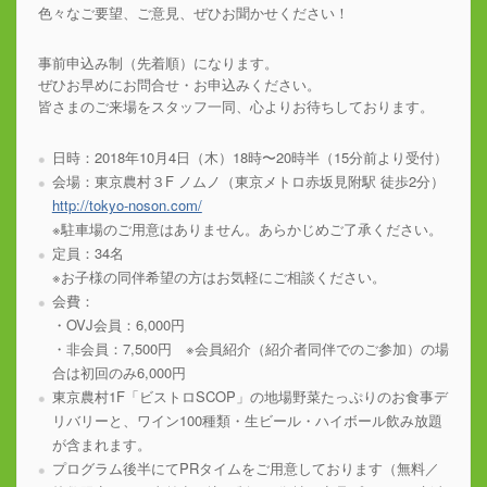
色々なご要望、ご意見、ぜひお聞かせください！
事前申込み制（先着順）になります。
ぜひお早めにお問合せ・お申込みください。
皆さまのご来場をスタッフ一同、心よりお待ちしております。
日時：2018年10月4日（木）18時〜20時半（15分前より受付）
会場：東京農村３F ノムノ（東京メトロ赤坂見附駅 徒歩2分）
http://tokyo-noson.com/
※駐車場のご用意はありません。あらかじめご了承ください。
定員：34名
※お子様の同伴希望の方はお気軽にご相談ください。
会費：
・OVJ会員：6,000円
・非会員：7,500円 ※会員紹介（紹介者同伴でのご参加）の場
合は初回のみ6,000円
東京農村1F「ビストロSCOP」の地場野菜たっぷりのお食事デ
リバリーと、ワイン100種類・生ビール・ハイボール飲み放題
が含まれます。
プログラム後半にてPRタイムをご用意しております（無料／