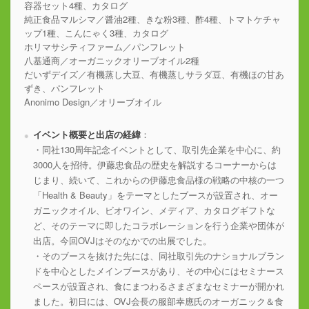
容器セット4種、カタログ
純正食品マルシマ／醤油2種、きな粉3種、酢4種、トマトケチャ
ップ1種、こんにゃく3種、カタログ
ホリマサシティファーム／パンフレット
八基通商／オーガニックオリーブオイル2種
だいずデイズ／有機蒸し大豆、有機蒸しサラダ豆、有機ほの甘あ
ずき、パンフレット
Anonimo Design／オリーブオイル
イベント概要と出店の経緯
：
・同社130周年記念イベントとして、取引先企業を中心に、約
3000人を招待。伊藤忠食品の歴史を解説するコーナーからは
じまり、続いて、これからの伊藤忠食品様の戦略の中核の一つ
「Health & Beauty」をテーマとしたブースが設置され、オー
ガニックオイル、ビオワイン、メディア、カタログギフトな
ど、そのテーマに即したコラボレーションを行う企業や団体が
出店。今回OVJはそのなかでの出展でした。
・そのブースを抜けた先には、同社取引先のナショナルブラン
ドを中心としたメインブースがあり、その中心にはセミナース
ペースが設置され、食にまつわるさまざまなセミナーが開かれ
ました。初日には、OVJ会長の服部幸應氏のオーガニック＆食