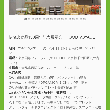
伊藤忠食品130周年記念展示会 FOOD VOYAGE
期間
：2016年5月31日（火）6月1日（水）ともに10：00〜17：
00
場所
：東京国際フォーラム（〒100-0005 東京都千代田区丸の内
3-5-1）
来場者
：食品業界関係者、バイヤー、プレス 等
出店内容
：
OVJの組織概要、活動内容のPR／パンフレットの配布
オーガニック情報誌「ORGANIC VISION」のPR／配布
OVJ会員の商品PR・パンフレット等資料の配布
出品いただいた企業様（順不同、敬称略）
：
BIO PROJECT／テリーヌ9種、ジャム11種、パンフレット
八丁味噌／有機八丁味噌、有機赤だし味噌、パンフレット
グリーンフィールドプロジェクト／種子陳列棚、スプラウト栽培