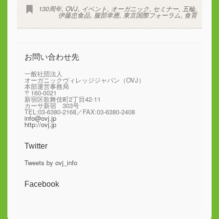
130周年
,
OVJ
,
イベント
,
オーガニック
,
セミナー
,
五輪
,
伊藤忠食品
,
服部幸應
,
東京国際フォーラム
,
食育
お問い合わせ先
一般社団法人
オーガニックヴィレッジジャパン（OVJ）
本部運営事務局
〒160-0021
新宿区歌舞伎町2丁目42-11
カーサ新宿 303号
TEL:03-6380-2168／FAX:03-6380-2408
info@ovj.jp
http://ovj.jp
Twitter
Tweets by ovj_info
Facebook