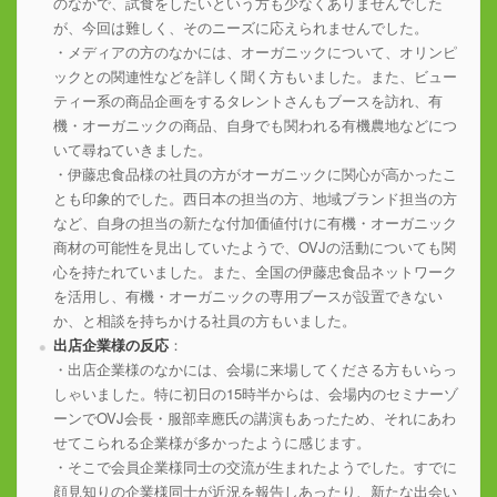
のなかで、試食をしたいという方も少なくありませんでした
が、今回は難しく、そのニーズに応えられませんでした。
・メディアの方のなかには、オーガニックについて、オリンピ
ックとの関連性などを詳しく聞く方もいました。また、ビュー
ティー系の商品企画をするタレントさんもブースを訪れ、有
機・オーガニックの商品、自身でも関われる有機農地などにつ
いて尋ねていきました。
・伊藤忠食品様の社員の方がオーガニックに関心が高かったこ
とも印象的でした。西日本の担当の方、地域ブランド担当の方
など、自身の担当の新たな付加価値付けに有機・オーガニック
商材の可能性を見出していたようで、OVJの活動についても関
心を持たれていました。また、全国の伊藤忠食品ネットワーク
を活用し、有機・オーガニックの専用ブースが設置できない
か、と相談を持ちかける社員の方もいました。
出店企業様の反応
：
・出店企業様のなかには、会場に来場してくださる方もいらっ
しゃいました。特に初日の15時半からは、会場内のセミナーゾ
ーンでOVJ会長・服部幸應氏の講演もあったため、それにあわ
せてこられる企業様が多かったように感じます。
・そこで会員企業様同士の交流が生まれたようでした。すでに
顔見知りの企業様同士が近況を報告しあったり、新たな出会い