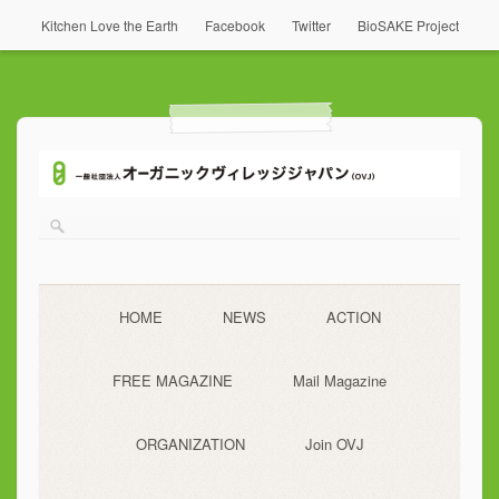
Kitchen Love the Earth
Facebook
Twitter
BioSAKE Project
HOME
NEWS
ACTION
FREE MAGAZINE
Mail Magazine
ORGANIZATION
Join OVJ