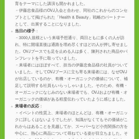
育をテーマにした講演も開かれました。
・伊藤忠食品様のOVJ入会と合わせ、同社のこれからのコンセ
プトとして掲げられた「Health & Beauty」戦略のパートナー
として、出展することになりました。
当日の様子
：
・3000人規模という来場予想通り、両日ともに多くの人が訪
れ、特に開場直後は通路を埋め尽くすほどの人が押し寄せまし
た。OVJブースでも足を止める人は多く、陳列された商品やパ
ンフレットを手に取っていました。
・来場者にはほぼすべて、担当の伊藤忠食品様の社員がついて
いました。そしてOVJブースに立ち寄る来場者には、なぜOVJ
が出店しているのか、有機・オーガニックの価値について、補
足して説明する社員もいらっしゃいました。そのため、有機・
オーガニックになじみのない来場者でも、OVJおよび有機・オ
ーガニックの価値がある程度伝わっていたように感じました。
来場者の反応
：
・イベントの性質上、来場者のほとんどは、有機・オーガニッ
クに詳しくはないようでしたが、知識がなくてもその価値がこ
れからはあることを見越してか、スーパーなど小売関係の方を
中心に、熱心に商品について尋ねている姿が目立ちました。そ