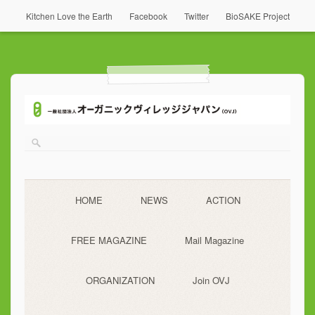
Kitchen Love the Earth
Facebook
Twitter
BioSAKE Project
HOME
NEWS
ACTION
FREE MAGAZINE
Mail Magazine
ORGANIZATION
Join OVJ