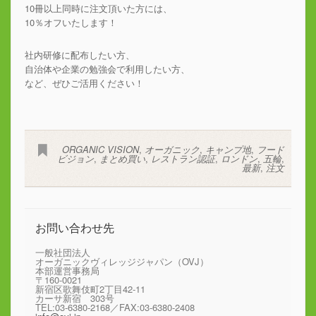
10冊以上同時に注文頂いた方には、
10％オフいたします！
社内研修に配布したい方、
自治体や企業の勉強会で利用したい方、
など、ぜひご活用ください！
ORGANIC VISION
,
オーガニック
,
キャンプ地
,
フード
ビジョン
,
まとめ買い
,
レストラン認証
,
ロンドン
,
五輪
,
最新
,
注文
お問い合わせ先
一般社団法人
オーガニックヴィレッジジャパン（OVJ）
本部運営事務局
〒160-0021
新宿区歌舞伎町2丁目42-11
カーサ新宿 303号
TEL:03-6380-2168／FAX:03-6380-2408